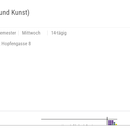
 und Kunst)
semester
Mittwoch
14-tägig
t, Hopfengasse 8